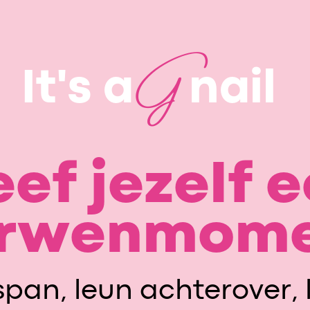
G
It's a
nail
ef jezelf 
rwenmom
pan, leun achterover, 