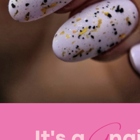
G
It's a
nai