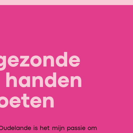
gezonde
, handen
oeten
in Oudelande is het mijn passie om