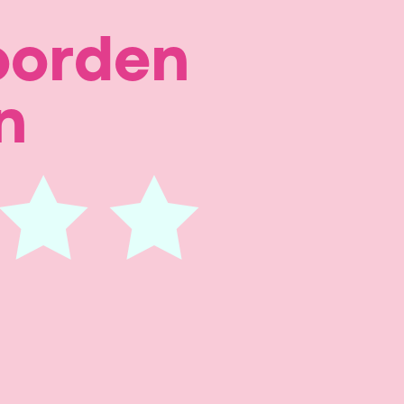
oorden
n