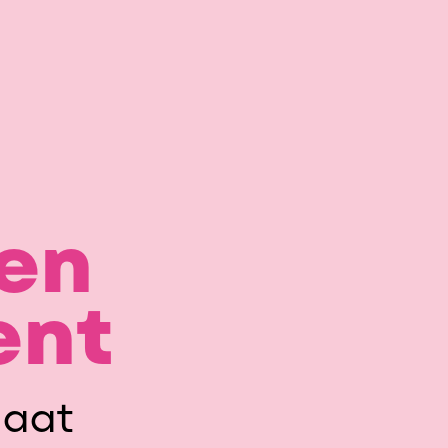
een
ent
laat