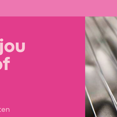
jou
of
ten